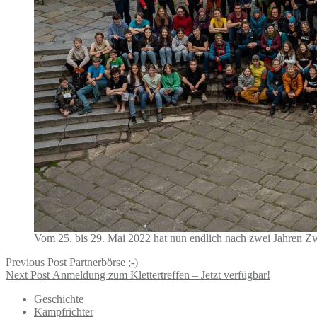
Vom 25. bis 29. Mai 2022 hat nun endlich nach zwei Jahren Zw
Beitragsnavigation
Previous
Previous Post
Partnerbörse ;-)
Next
Post:
Next Post
Anmeldung zum Klettertreffen – Jetzt verfügbar!
Post:
Geschichte
Kampfrichter