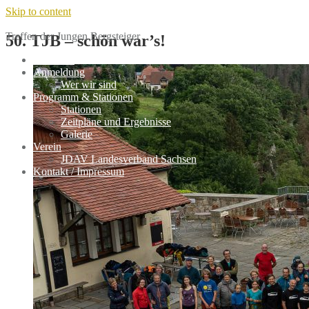
Skip to content
Klettertreffen
Treffen der Jungen Bergsteiger
50. TJB – schön war’s!
Aktuelles
Anmeldung
Wer wir sind
Programm & Stationen
Stationen
Zeitpläne und Ergebnisse
Galerie
Verein
JDAV Landesverband Sachsen
Kontakt / Impressum